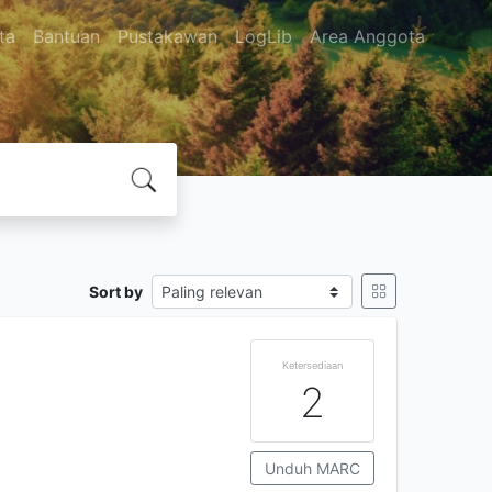
ta
Bantuan
Pustakawan
LogLib
Area Anggota
Sort by
Ketersediaan
2
Unduh MARC