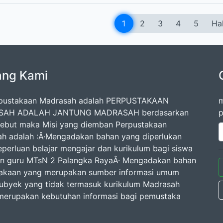
1
2
3
4
5
Hal
ang Kami
rpustakaan Madrasah adalah PERPUSTAKAAN
m
AH ADALAH JANTUNG MADRASAH berdasarkan
p
rsebut maka Misi yang diemban Perpustakaan
h adalah :Â·Mengadakan bahan yang diperlukan
eperluan belajar mengajar dan kurikulum bagi siswa
an guru MTsN 2 Palangka RayaÂ· Mengadakan bahan
akaan yang merupakan sumber informasi umum
ubyek yang tidak termasuk kurikulum Madrasah
erupakan kebutuhan informasi bagi pemustaka