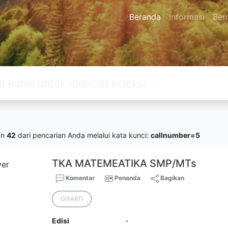
Beranda
Informasi
Beri
an
42
dari pencarian Anda melalui kata kunci:
callnumber=5
TKA MATEMEATIKA SMP/MTs
Komentar
Penanda
Bagikan
GIYARTI
Edisi
-