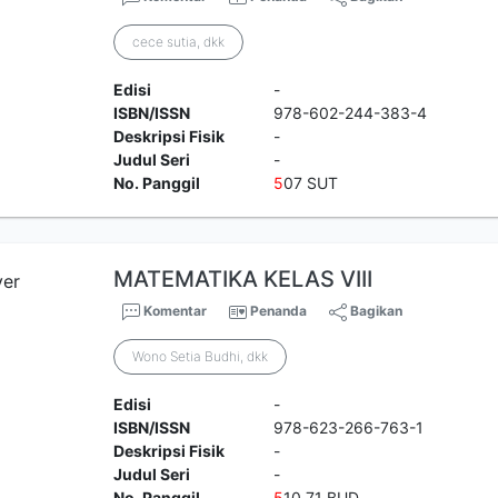
cece sutia, dkk
Edisi
-
ISBN/ISSN
978-602-244-383-4
Deskripsi Fisik
-
Judul Seri
-
No. Panggil
5
07 SUT
MATEMATIKA KELAS VIII
Komentar
Penanda
Bagikan
Wono Setia Budhi, dkk
Edisi
-
ISBN/ISSN
978-623-266-763-1
Deskripsi Fisik
-
Judul Seri
-
No. Panggil
5
10.71 BUD