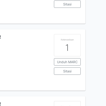
Sitasi
R
Ketersediaan
1
Unduh MARC
Sitasi
R