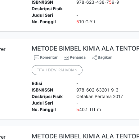
ISBN/ISSN
978-623-438-7
5
9-9
Deskripsi Fisik
-
Judul Seri
-
No. Panggil
5
10 GIY t
METODE BIMBEL KIMIA ALA TENTO
Komentar
Penanda
Bagikan
TITAH DEWI RAHADIAN
Edisi
-
ISBN/ISSN
978-602-63201-9-3
Deskripsi Fisik
Cetakan Pertama 2017
Judul Seri
-
No. Panggil
5
40.1 TIT m
METODE BIMBEL KIMIA ALA TENTO