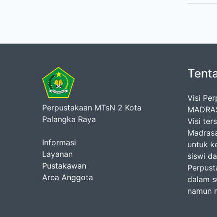
Tent
Visi Pe
Perpustakaan MTsN 2 Kota
MADRAS
Palangka Raya
Visi te
Madrasa
Informasi
untuk k
Layanan
siswi d
Pustakawan
Perpust
Area Anggota
dalam s
namun m