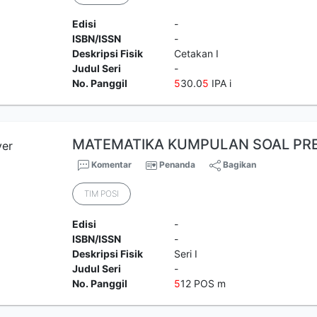
Edisi
-
ISBN/ISSN
-
Deskripsi Fisik
Cetakan I
Judul Seri
-
No. Panggil
5
30.0
5
IPA i
MATEMATIKA KUMPULAN SOAL PRE
Komentar
Penanda
Bagikan
TIM POSI
Edisi
-
ISBN/ISSN
-
Deskripsi Fisik
Seri I
Judul Seri
-
No. Panggil
5
12 POS m