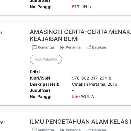
Judul Seri
-
No. Panggil
5
13 LIN b
AMASING!!! CERITA-CERITA MENA
KEAJAIBAN BUMI
Komentar
Penanda
Bagikan
Asri Wulantini
Edisi
-
ISBN/ISSN
978-602-317-294-8
Deskripsi Fisik
Cetakan Pertama, 2016
Judul Seri
-
No. Panggil
5
5
0 WUL A
ILMU PENGETAHUAN ALAM KELAS 
Komentar
Penanda
Bagikan