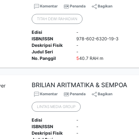
Komentar
Penanda
Bagikan
TITAH DEWI RAHADIAN
Edisi
-
ISBN/ISSN
978-602-6320-19-3
Deskripsi Fisik
-
Judul Seri
-
No. Panggil
5
40.7 RAH m
BRILIAN ARITMATIKA & SEMPOA
Komentar
Penanda
Bagikan
LINTAS MEDIA GROUP
Edisi
-
ISBN/ISSN
-
Deskripsi Fisik
-