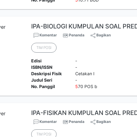
IPA-BIOLOGI KUMPULAN SOAL PRED
Komentar
Penanda
Bagikan
TIM POSI
Edisi
-
ISBN/ISSN
-
Deskripsi Fisik
Cetakan I
Judul Seri
-
No. Panggil
5
70 POS b
IPA-FISIKAN KUMPULAN SOAL PRED
Komentar
Penanda
Bagikan
TIM POSI