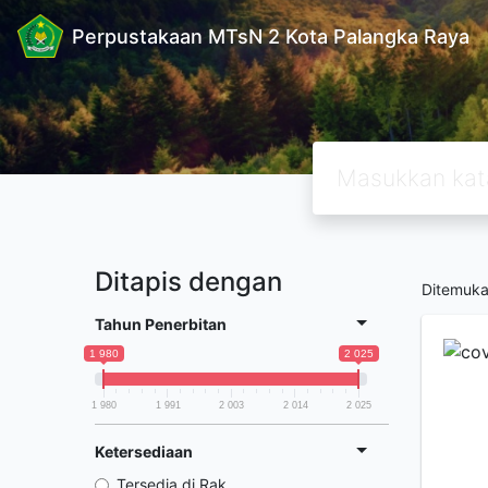
Perpustakaan MTsN 2 Kota Palangka Raya
Ditapis dengan
Ditemuk
Tahun Penerbitan
1 980
2 025
1 980
1 991
2 003
2 014
2 025
Ketersediaan
Tersedia di Rak